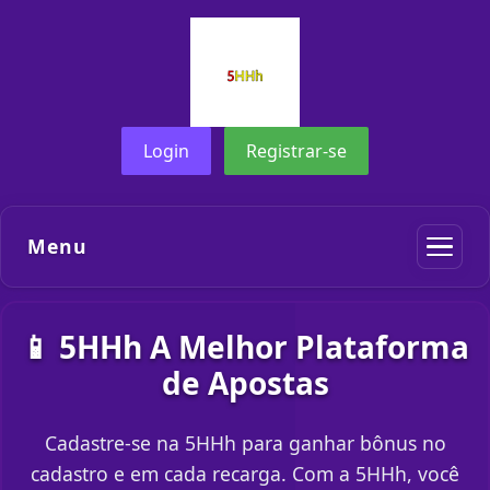
Login
Registrar-se
Menu
📱 5HHh A Melhor Plataforma
de Apostas
Cadastre-se na 5HHh para ganhar bônus no
cadastro e em cada recarga. Com a 5HHh, você