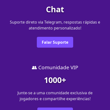
Chat
Suporte direto via Telegram, respostas rápidas e
atendimento personalizado!
Falar Suporte
👥 Comunidade VIP
1000+
Junte-se a uma comunidade exclusiva de
jogadores e compartilhe experiências!