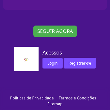
SEGUIR AGORA
Acessos
Login
Registrar-se
Políticas de Privacidade
Termos e Condições
Sitemap