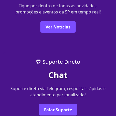
Fique por dentro de todas as novidades,
promoções e eventos da 5P em tempo real!
Ver Notícias
💬 Suporte Direto
Chat
Suporte direto via Telegram, respostas rápidas e
atendimento personalizado!
Falar Suporte