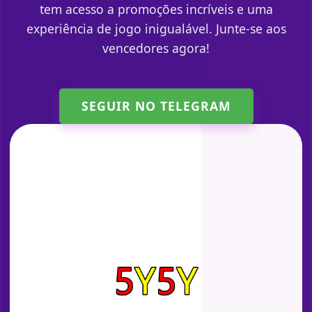
tem acesso a promoções incríveis e uma
experiência de jogo inigualável. Junte-se aos
vencedores agora!
SEGUIR NO TELEGRAM