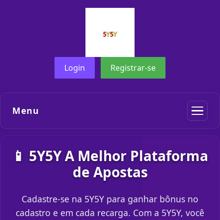
Login
Registrar-se
Menu
📱 5Y5Y A Melhor Plataforma
de Apostas
Cadastre-se na 5Y5Y para ganhar bônus no
cadastro e em cada recarga. Com a 5Y5Y, você