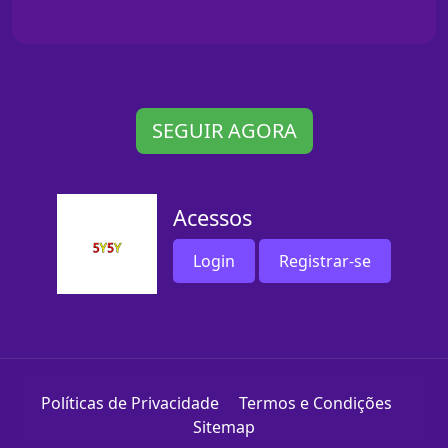
SEGUIR AGORA
Acessos
Login
Registrar-se
Políticas de Privacidade
Termos e Condições
Sitemap