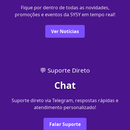
Fique por dentro de todas as novidades,
promoções e eventos da 5Y5Y em tempo real!
Ver Notícias
💬 Suporte Direto
Chat
Suporte direto via Telegram, respostas rápidas e
atendimento personalizado!
Falar Suporte