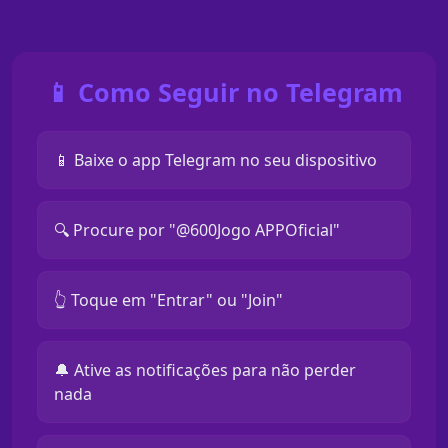
📱 Como Seguir no Telegram
📱 Baixe o app Telegram no seu dispositivo
🔍 Procure por "@600Jogo APPOficial"
👆 Toque em "Entrar" ou "Join"
🔔 Ative as notificações para não perder
nada