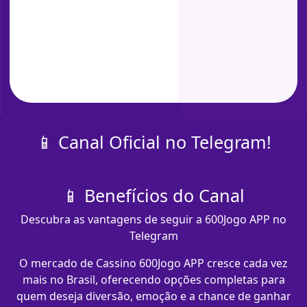
📱 Canal Oficial no Telegram!
📱 Benefícios do Canal
Descubra as vantagens de seguir a 600Jogo APP no
Telegram
O mercado de Cassino 600Jogo APP cresce cada vez
mais no Brasil, oferecendo opções completas para
quem deseja diversão, emoção e a chance de ganhar