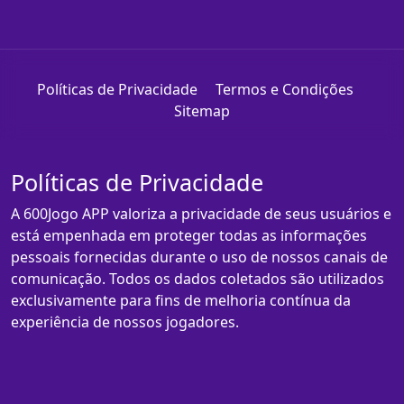
Políticas de Privacidade
Termos e Condições
Sitemap
Políticas de Privacidade
A 600Jogo APP valoriza a privacidade de seus usuários e
está empenhada em proteger todas as informações
pessoais fornecidas durante o uso de nossos canais de
comunicação. Todos os dados coletados são utilizados
exclusivamente para fins de melhoria contínua da
experiência de nossos jogadores.