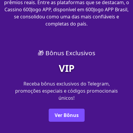
prêmios reais. Entre as plataformas que se destacam, o
Cassino 600Jogo APP, disponível em 600Jogo APP Brasil,
se consolidou como uma das mais confiáveis e
completas do país.
🎁 Bônus Exclusivos
VIP
Receba bônus exclusivos do Telegram,
promoções especiais e códigos promocionais
únicos!
Ver Bônus