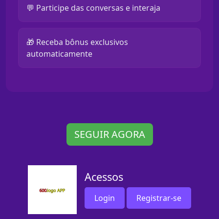
💬 Participe das conversas e interaja
🎁 Receba bônus exclusivos
automaticamente
SEGUIR AGORA
Acessos
Login
Registrar-se