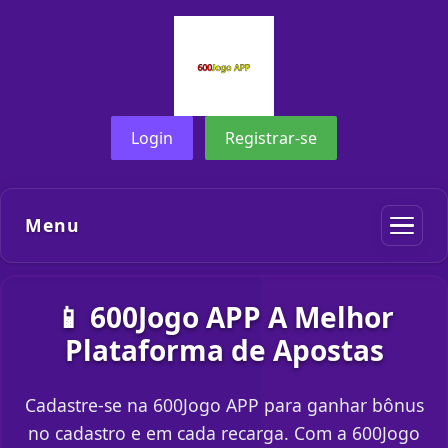
Login
Registrar-se
Menu
📱 600Jogo APP A Melhor
Plataforma de Apostas
Cadastre-se na 600Jogo APP para ganhar bônus
no cadastro e em cada recarga. Com a 600Jogo