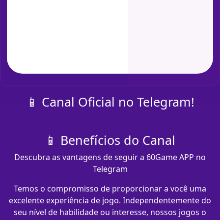
📱 Canal Oficial no Telegram!
📱 Benefícios do Canal
Descubra as vantagens de seguir a 60Game APP no
Telegram
Temos o compromisso de proporcionar a você uma
excelente experiência de jogo. Independentemente do
seu nível de habilidade ou interesse, nossos jogos o