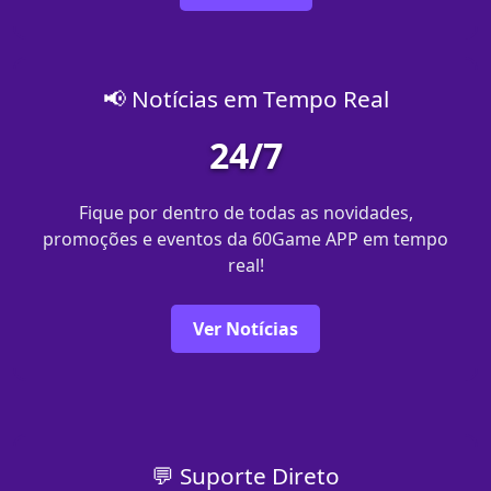
📢 Notícias em Tempo Real
24/7
Fique por dentro de todas as novidades,
promoções e eventos da 60Game APP em tempo
real!
Ver Notícias
💬 Suporte Direto