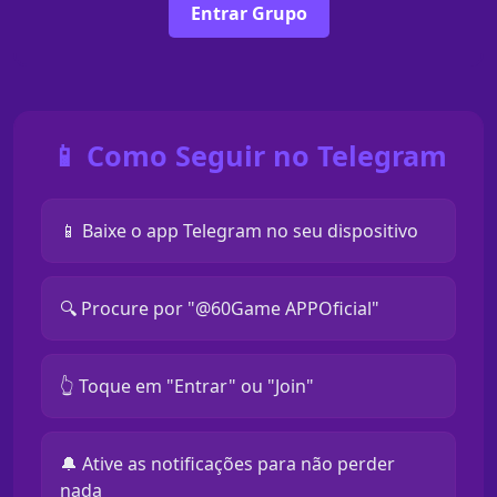
Entrar Grupo
📱 Como Seguir no Telegram
📱 Baixe o app Telegram no seu dispositivo
🔍 Procure por "@60Game APPOficial"
👆 Toque em "Entrar" ou "Join"
🔔 Ative as notificações para não perder
nada