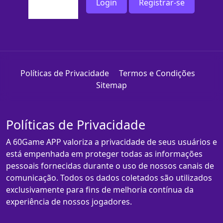
Login
Registrar-se
Políticas de Privacidade
Termos e Condições
Sitemap
Políticas de Privacidade
A 60Game APP valoriza a privacidade de seus usuários e
está empenhada em proteger todas as informações
pessoais fornecidas durante o uso de nossos canais de
comunicação. Todos os dados coletados são utilizados
exclusivamente para fins de melhoria contínua da
experiência de nossos jogadores.