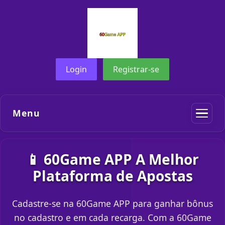
Login
Registrar-se
Menu
📱 60Game APP A Melhor
Plataforma de Apostas
Cadastre-se na 60Game APP para ganhar bônus
no cadastro e em cada recarga. Com a 60Game