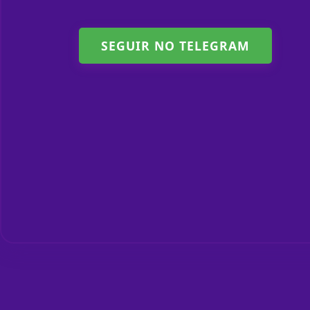
SEGUIR NO TELEGRAM