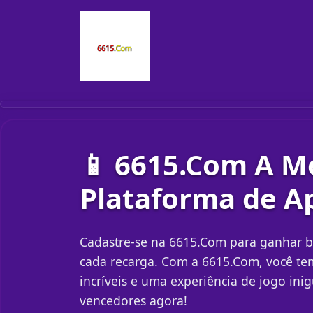
📱 6615.Com A M
Plataforma de A
Cadastre-se na 6615.Com para ganhar 
cada recarga. Com a 6615.Com, você t
incríveis e uma experiência de jogo inig
vencedores agora!