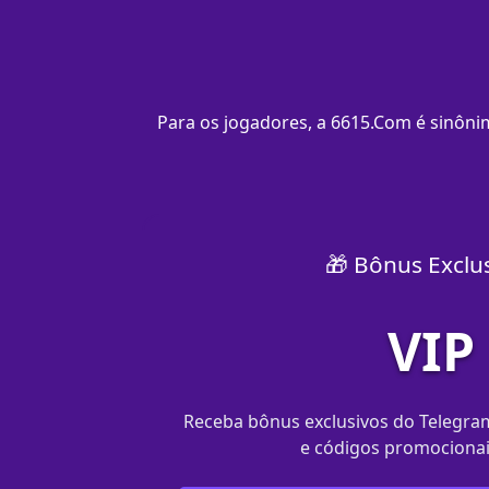
Para os jogadores, a 6615.Com é sinônim
🎁 Bônus Exclu
VIP
Receba bônus exclusivos do Telegra
e códigos promocionai