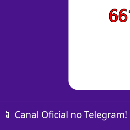
📱 Canal Oficial no Telegram!