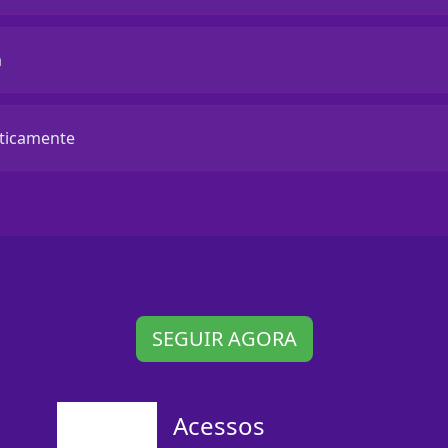
a
aticamente
SEGUIR AGORA
Acessos