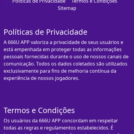
Políticas de Privacidade
Termos e Condições
Sitemap
Políticas de Privacidade
A 666U APP valoriza a privacidade de seus usuários e
está empenhada em proteger todas as informações
pessoais fornecidas durante o uso de nossos canais de
comunicação. Todos os dados coletados são utilizados
exclusivamente para fins de melhoria contínua da
experiência de nossos jogadores.
Termos e Condições
Os usuários da 666U APP concordam em respeitar
todas as regras e regulamentos estabelecidos. É