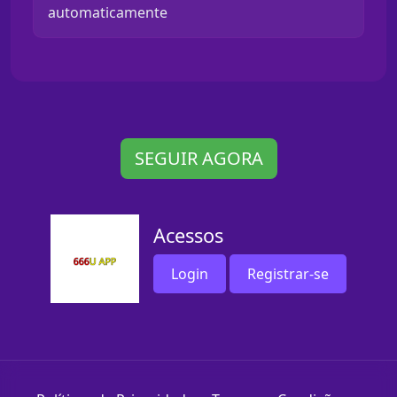
automaticamente
SEGUIR AGORA
Acessos
Login
Registrar-se