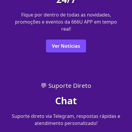
Fique por dentro de todas as novidades,
promoções e eventos da 666U APP em tempo
real!
Ver Notícias
💬 Suporte Direto
Chat
Suporte direto via Telegram, respostas rápidas e
atendimento personalizado!