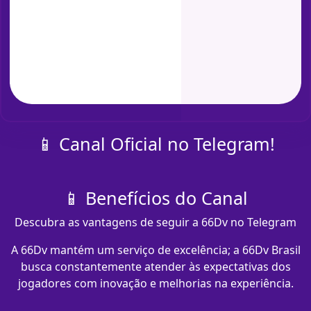
📱 Canal Oficial no Telegram!
📱 Benefícios do Canal
Descubra as vantagens de seguir a 66Dv no Telegram
A 66Dv mantém um serviço de excelência; a 66Dv Brasil
busca constantemente atender às expectativas dos
jogadores com inovação e melhorias na experiência.