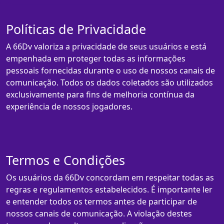
Políticas de Privacidade
A 66Dv valoriza a privacidade de seus usuários e está
empenhada em proteger todas as informações
pessoais fornecidas durante o uso de nossos canais de
comunicação. Todos os dados coletados são utilizados
exclusivamente para fins de melhoria contínua da
experiência de nossos jogadores.
Termos e Condições
Os usuários da 66Dv concordam em respeitar todas as
regras e regulamentos estabelecidos. É importante ler
e entender todos os termos antes de participar de
nossos canais de comunicação. A violação destes