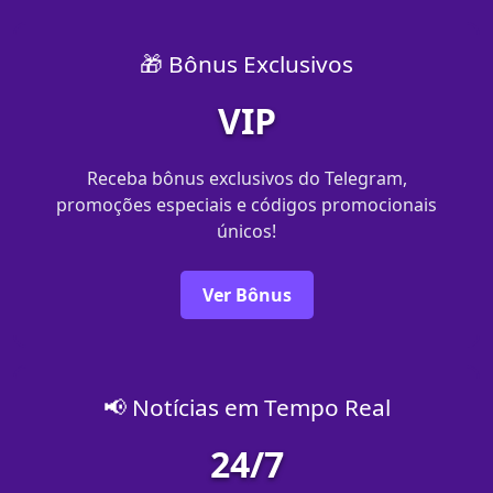
🎁 Bônus Exclusivos
VIP
Receba bônus exclusivos do Telegram,
promoções especiais e códigos promocionais
únicos!
Ver Bônus
📢 Notícias em Tempo Real
24/7