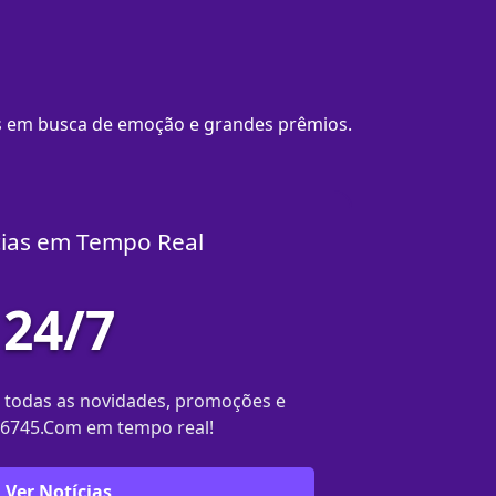
es em busca de emoção e grandes prêmios.
cias em Tempo Real
24/7
e todas as novidades, promoções e
 6745.Com em tempo real!
Ver Notícias