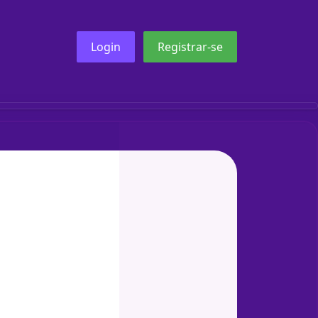
Login
Registrar-se