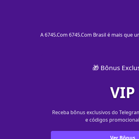
A 6745.Com 6745.Com Brasil é mais que u
🎁 Bônus Exclu
VIP
Receba bônus exclusivos do Telegra
e códigos promocionai
Ver Bônus