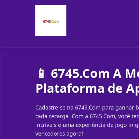
📱 6745.Com A M
Plataforma de A
Cadastre-se na 6745.Com para ganhar 
cada recarga. Com a 6745.Com, você t
incríveis e uma experiência de jogo inig
vencedores agora!