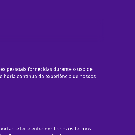
es pessoais fornecidas durante o uso de
elhoria contínua da experiência de nossos
ortante ler e entender todos os termos