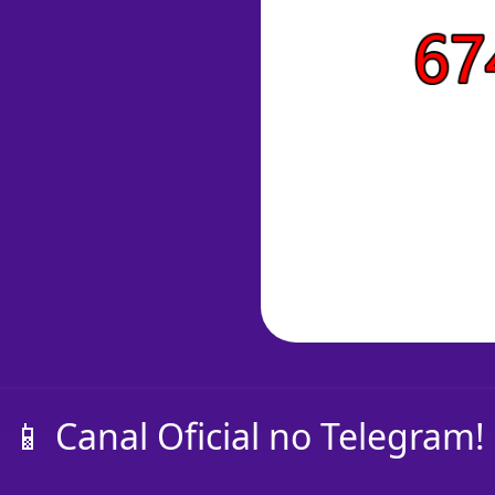
📱 Canal Oficial no Telegram!