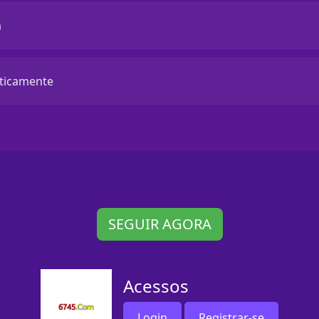
a
aticamente
SEGUIR AGORA
Acessos
Login
Registrar-se