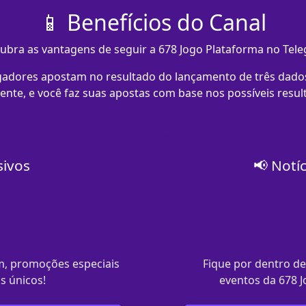
📱 Benefícios do Canal
ubra as vantagens de seguir a 678 Jogo Plataforma no Tel
gadores apostam no resultado do lançamento de três dados
iente, e você faz suas apostas com base nos possíveis resul
sivos
📢 Notí
m, promoções especiais
Fique por dentro d
s únicos!
eventos da 678 