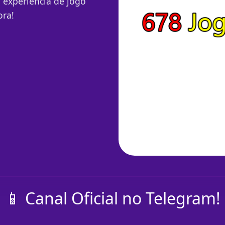
 experiência de jogo
ora!
📱 Canal Oficial no Telegram!