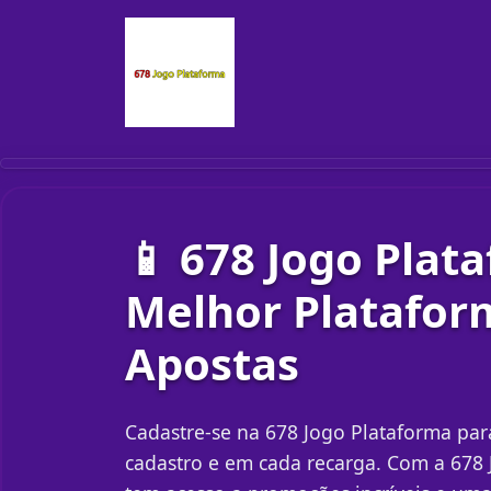
📱 678 Jogo Plat
Melhor Platafor
Apostas
Cadastre-se na 678 Jogo Plataforma pa
cadastro e em cada recarga. Com a 678 