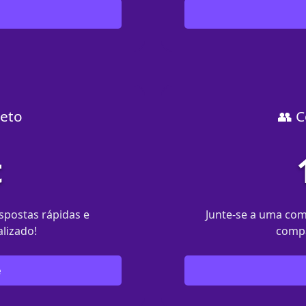
reto
👥 
t
espostas rápidas e
Junte-se a uma com
lizado!
compa
e