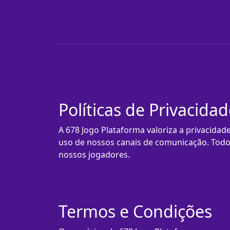
Políticas de Privacida
A 678 Jogo Plataforma valoriza a privacida
uso de nossos canais de comunicação. Todos
nossos jogadores.
Termos e Condições