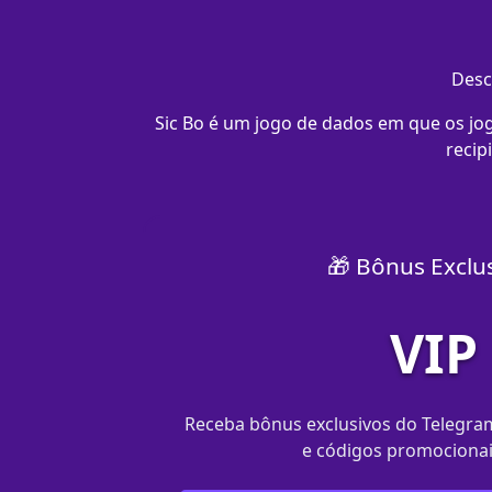
Desc
Sic Bo é um jogo de dados em que os jo
recip
🎁 Bônus Exclu
VIP
Receba bônus exclusivos do Telegra
e códigos promocionai