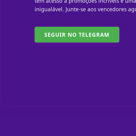
tem acesso a promoções incríveis e uma
inigualável. Junte-se aos vencedores ag
SEGUIR NO TELEGRAM