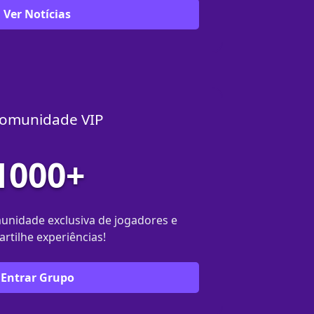
Ver Notícias
Comunidade VIP
1000+
unidade exclusiva de jogadores e
rtilhe experiências!
Entrar Grupo