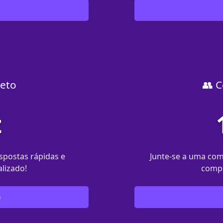
reto
👥 
t
espostas rápidas e
Junte-se a uma com
lizado!
compa
e