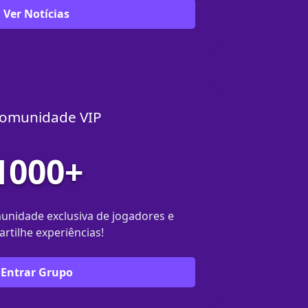
Ver Notícias
Comunidade VIP
1000+
unidade exclusiva de jogadores e
rtilhe experiências!
Entrar Grupo