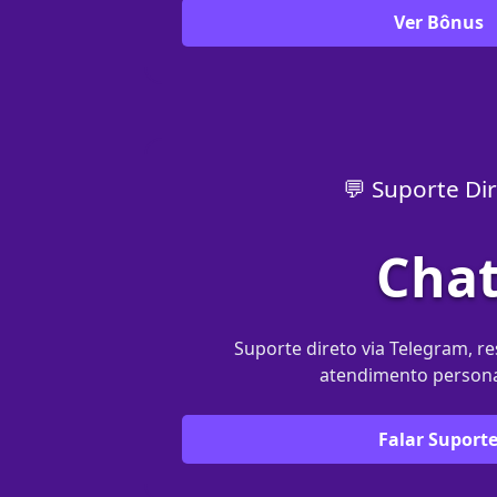
Ver Bônus
💬 Suporte Di
Cha
Suporte direto via Telegram, r
atendimento persona
Falar Suport