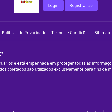
Login
Registrar-se
Políticas de Privacidade
Termos e Condições
Sitemap
de
usuários e está empenhada em proteger todas as informaçõ
os coletados são utilizados exclusivamente para fins de m