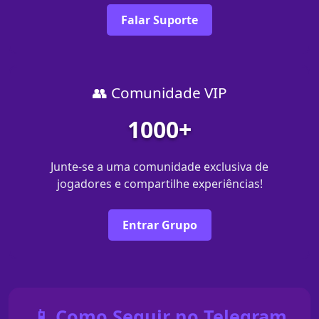
Falar Suporte
👥 Comunidade VIP
1000+
Junte-se a uma comunidade exclusiva de
jogadores e compartilhe experiências!
Entrar Grupo
📱 Como Seguir no Telegram