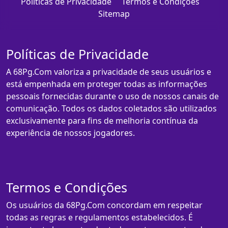
Políticas de Privacidade
Termos e Condições
Sitemap
Políticas de Privacidade
A 68Pg.Com valoriza a privacidade de seus usuários e
está empenhada em proteger todas as informações
pessoais fornecidas durante o uso de nossos canais de
comunicação. Todos os dados coletados são utilizados
exclusivamente para fins de melhoria contínua da
experiência de nossos jogadores.
Termos e Condições
Os usuários da 68Pg.Com concordam em respeitar
todas as regras e regulamentos estabelecidos. É