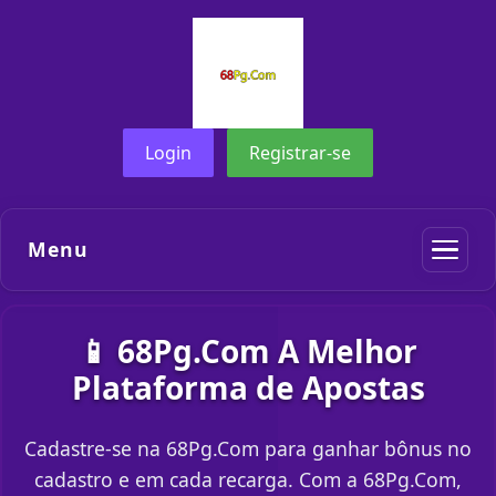
Login
Registrar-se
Menu
📱 68Pg.Com A Melhor
Plataforma de Apostas
Cadastre-se na 68Pg.Com para ganhar bônus no
cadastro e em cada recarga. Com a 68Pg.Com,