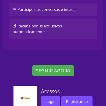
💬 Participe das conversas e interaja
🎁 Receba bônus exclusivos
automaticamente
SEGUIR AGORA
Acessos
Login
Registrar-se