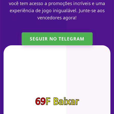
você tem acesso a promoções incríveis e uma
experiência de jogo inigualável. Junte-se aos
vencedores agora!
SEGUIR NO TELEGRAM