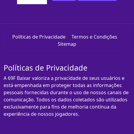
Políticas de Privacidade
Termos e Condições
Sitemap
Políticas de Privacidade
A 69F Baixar valoriza a privacidade de seus usuários e
está empenhada em proteger todas as informações
pessoais fornecidas durante o uso de nossos canais de
comunicação. Todos os dados coletados são utilizados
exclusivamente para fins de melhoria contínua da
experiência de nossos jogadores.