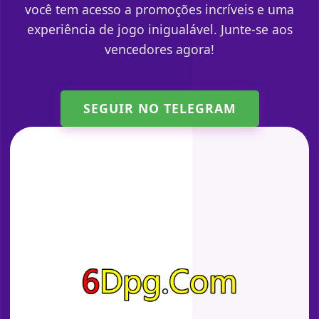
você tem acesso a promoções incríveis e uma
experiência de jogo inigualável. Junte-se aos
vencedores agora!
SEGUIR NO TELEGRAM