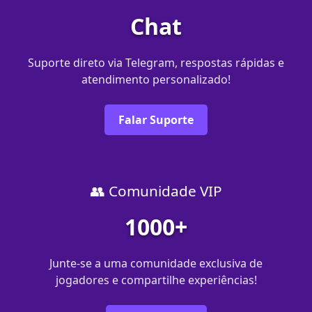
Chat
Suporte direto via Telegram, respostas rápidas e
atendimento personalizado!
Falar Suporte
👥 Comunidade VIP
1000+
Junte-se a uma comunidade exclusiva de
jogadores e compartilhe experiências!