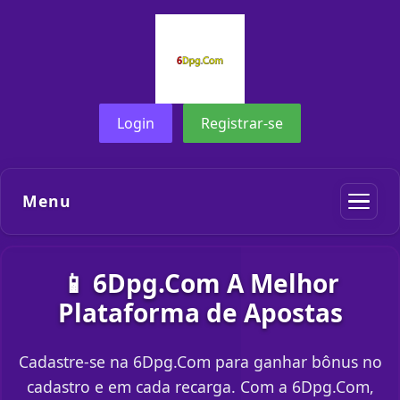
Login
Registrar-se
Menu
📱 6Dpg.Com A Melhor
Plataforma de Apostas
Cadastre-se na 6Dpg.Com para ganhar bônus no
cadastro e em cada recarga. Com a 6Dpg.Com,