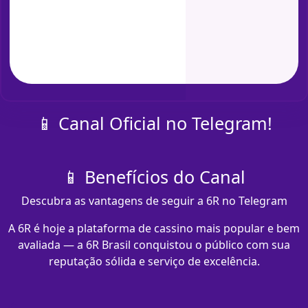
📱 Canal Oficial no Telegram!
📱 Benefícios do Canal
Descubra as vantagens de seguir a 6R no Telegram
A 6R é hoje a plataforma de cassino mais popular e bem
avaliada — a 6R Brasil conquistou o público com sua
reputação sólida e serviço de excelência.