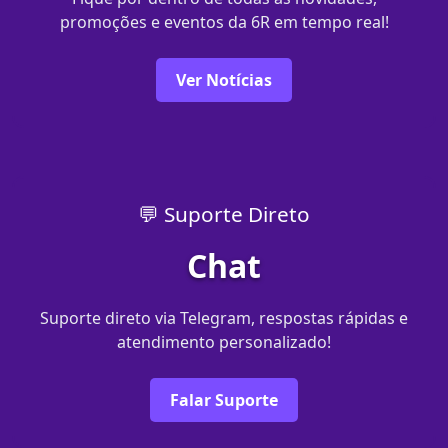
promoções e eventos da 6R em tempo real!
Ver Notícias
💬 Suporte Direto
Chat
Suporte direto via Telegram, respostas rápidas e
atendimento personalizado!
Falar Suporte