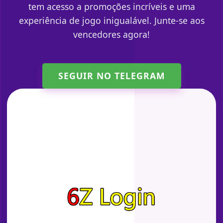
tem acesso a promoções incríveis e uma
experiência de jogo inigualável. Junte-se aos
vencedores agora!
SEGUIR NO TELEGRAM