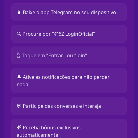
📱 Baixe o app Telegram no seu dispositivo
🔍 Procure por "@6Z LoginOficial"
👆 Toque em "Entrar" ou "Join"
🔔 Ative as notificações para não perder
nada
💬 Participe das conversas e interaja
🎁 Receba bônus exclusivos
automaticamente