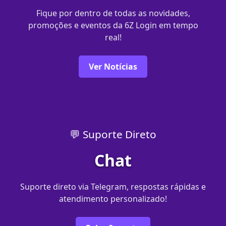
Fique por dentro de todas as novidades,
promoções e eventos da 6Z Login em tempo
real!
Ver Notícias
💬 Suporte Direto
Chat
Suporte direto via Telegram, respostas rápidas e
atendimento personalizado!