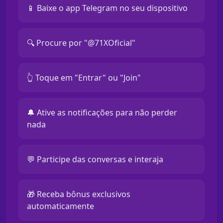
📱 Baixe o app Telegram no seu dispositivo
🔍 Procure por "@71XOficial"
👆 Toque em "Entrar" ou "Join"
🔔 Ative as notificações para não perder
nada
💬 Participe das conversas e interaja
🎁 Receba bônus exclusivos
automaticamente