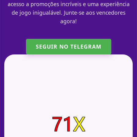
acesso a promoções incríveis e uma experiência
de jogo inigualável. Junte-se aos vencedores
agora!
SEGUIR NO TELEGRAM