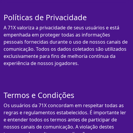
Políticas de Privacidade
A 71X valoriza a privacidade de seus usuários e está
empenhada em proteger todas as informações
pessoais fornecidas durante o uso de nossos canais de
comunicação. Todos os dados coletados são utilizados
exclusivamente para fins de melhoria contínua da
experiência de nossos jogadores.
Termos e Condições
Os usuários da 71X concordam em respeitar todas as
regras e regulamentos estabelecidos. É importante ler
e entender todos os termos antes de participar de
nossos canais de comunicação. A violação destes