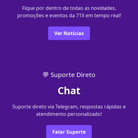
Fique por dentro de todas as novidades,
promoções e eventos da 71X em tempo real!
Ver Notícias
💬 Suporte Direto
Chat
Suporte direto via Telegram, respostas rápidas e
atendimento personalizado!
Falar Suporte