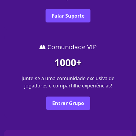
Falar Suporte
👥 Comunidade VIP
1000+
Junte-se a uma comunidade exclusiva de
jogadores e compartilhe experiências!
Entrar Grupo