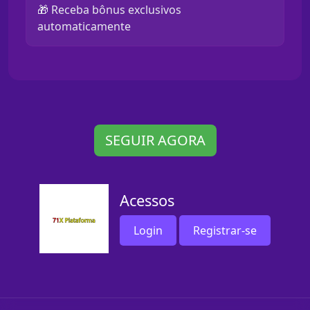
🎁 Receba bônus exclusivos
automaticamente
SEGUIR AGORA
Acessos
Login
Registrar-se