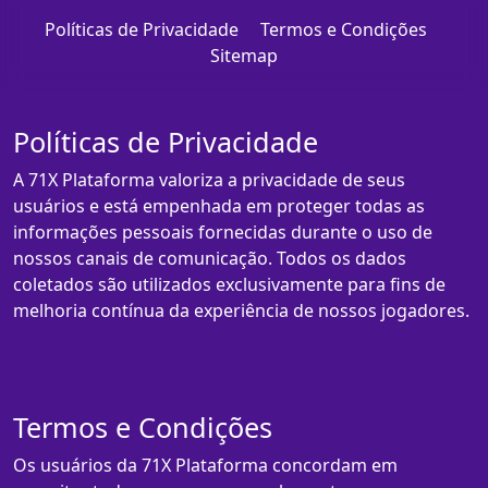
Políticas de Privacidade
Termos e Condições
Sitemap
Políticas de Privacidade
A 71X Plataforma valoriza a privacidade de seus
usuários e está empenhada em proteger todas as
informações pessoais fornecidas durante o uso de
nossos canais de comunicação. Todos os dados
coletados são utilizados exclusivamente para fins de
melhoria contínua da experiência de nossos jogadores.
Termos e Condições
Os usuários da 71X Plataforma concordam em