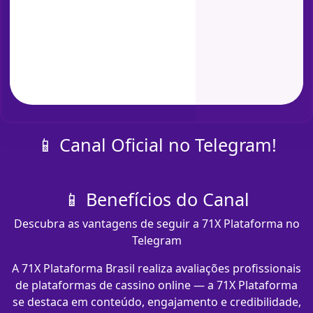
📱 Canal Oficial no Telegram!
📱 Benefícios do Canal
Descubra as vantagens de seguir a 71X Plataforma no
Telegram
A 71X Plataforma Brasil realiza avaliações profissionais
de plataformas de cassino online — a 71X Plataforma
se destaca em conteúdo, engajamento e credibilidade,