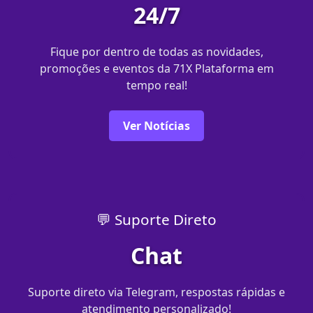
24/7
Fique por dentro de todas as novidades,
promoções e eventos da 71X Plataforma em
tempo real!
Ver Notícias
💬 Suporte Direto
Chat
Suporte direto via Telegram, respostas rápidas e
atendimento personalizado!