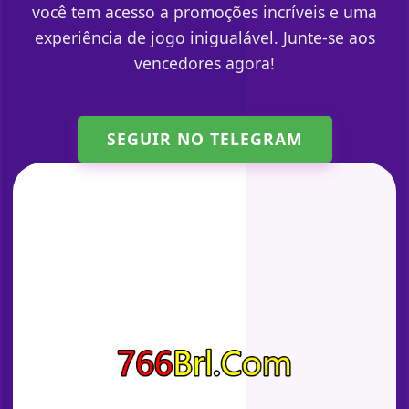
você tem acesso a promoções incríveis e uma
experiência de jogo inigualável. Junte-se aos
vencedores agora!
SEGUIR NO TELEGRAM