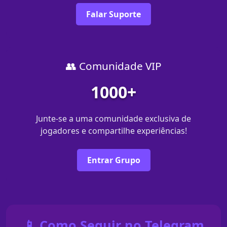
Falar Suporte
👥 Comunidade VIP
1000+
Junte-se a uma comunidade exclusiva de
jogadores e compartilhe experiências!
Entrar Grupo
📱 Como Seguir no Telegram