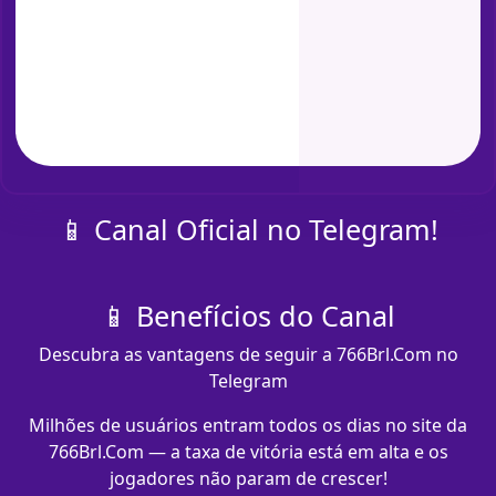
📱 Canal Oficial no Telegram!
📱 Benefícios do Canal
Descubra as vantagens de seguir a 766Brl.Com no
Telegram
Milhões de usuários entram todos os dias no site da
766Brl.Com — a taxa de vitória está em alta e os
jogadores não param de crescer!