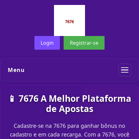
Login
Registrar-se
Menu
📱 7676 A Melhor Plataforma
de Apostas
Cadastre-se na 7676 para ganhar bônus no
cadastro e em cada recarga. Com a 7676, você