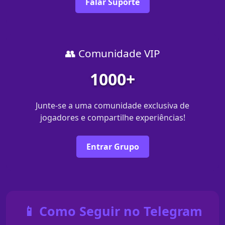
Falar Suporte
👥 Comunidade VIP
1000+
Junte-se a uma comunidade exclusiva de
jogadores e compartilhe experiências!
Entrar Grupo
📱 Como Seguir no Telegram