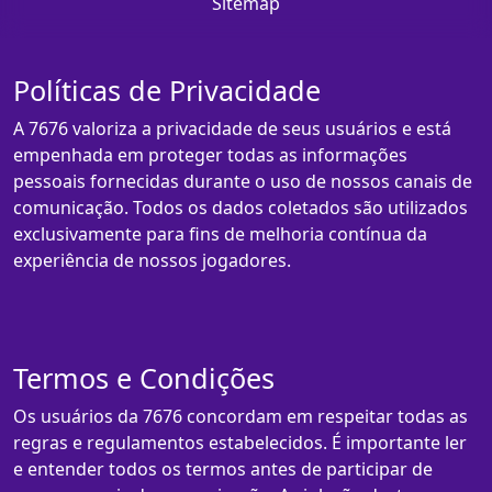
Sitemap
Políticas de Privacidade
A 7676 valoriza a privacidade de seus usuários e está
empenhada em proteger todas as informações
pessoais fornecidas durante o uso de nossos canais de
comunicação. Todos os dados coletados são utilizados
exclusivamente para fins de melhoria contínua da
experiência de nossos jogadores.
Termos e Condições
Os usuários da 7676 concordam em respeitar todas as
regras e regulamentos estabelecidos. É importante ler
e entender todos os termos antes de participar de