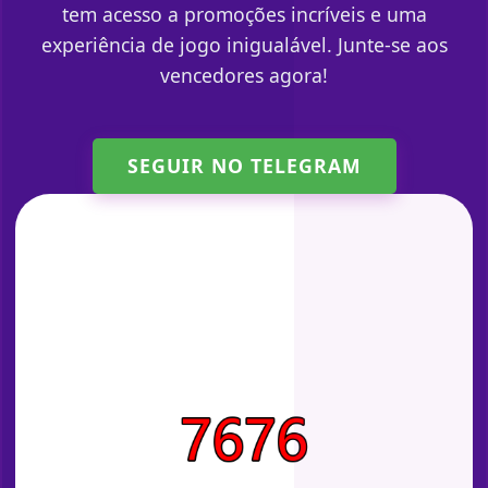
tem acesso a promoções incríveis e uma
experiência de jogo inigualável. Junte-se aos
vencedores agora!
SEGUIR NO TELEGRAM