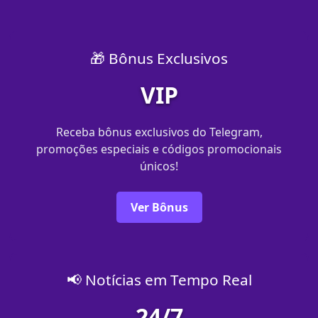
🎁 Bônus Exclusivos
VIP
Receba bônus exclusivos do Telegram,
promoções especiais e códigos promocionais
únicos!
Ver Bônus
📢 Notícias em Tempo Real
24/7