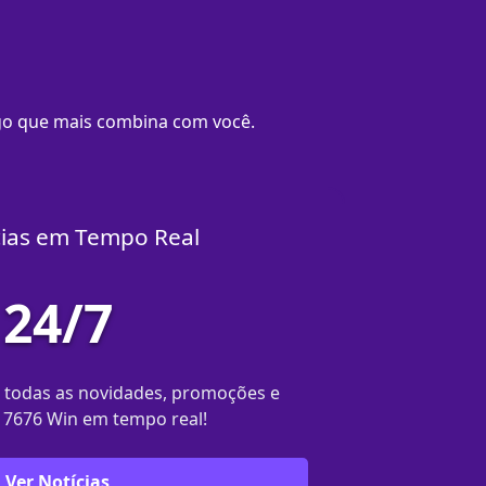
ogo que mais combina com você.
cias em Tempo Real
24/7
e todas as novidades, promoções e
 7676 Win em tempo real!
Ver Notícias