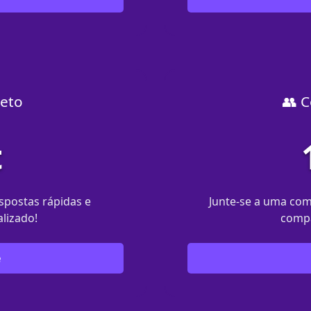
reto
👥 
t
espostas rápidas e
Junte-se a uma com
lizado!
compa
e