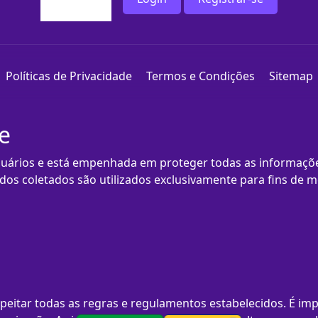
Políticas de Privacidade
Termos e Condições
Sitemap
de
usuários e está empenhada em proteger todas as informaçõ
os coletados são utilizados exclusivamente para fins de m
itar todas as regras e regulamentos estabelecidos. É imp