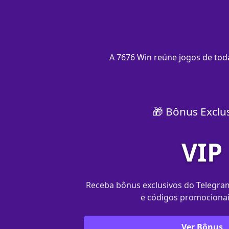
A 7676 Win reúne jogos de tod
🎁 Bônus Exclu
VIP
Receba bônus exclusivos do Telegra
e códigos promocionai
Ver Bônus