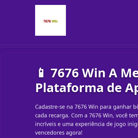
📱 7676 Win A M
Plataforma de A
Cadastre-se na 7676 Win para ganhar b
cada recarga. Com a 7676 Win, você te
incríveis e uma experiência de jogo inig
vencedores agora!