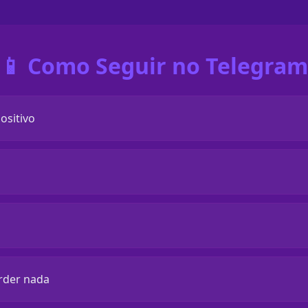
📱 Como Seguir no Telegram
ositivo
erder nada