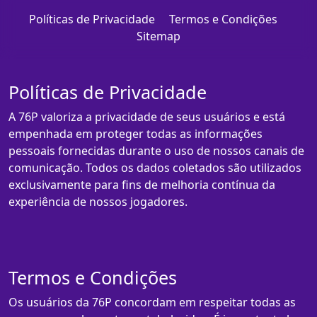
Políticas de Privacidade
Termos e Condições
Sitemap
Políticas de Privacidade
A 76P valoriza a privacidade de seus usuários e está
empenhada em proteger todas as informações
pessoais fornecidas durante o uso de nossos canais de
comunicação. Todos os dados coletados são utilizados
exclusivamente para fins de melhoria contínua da
experiência de nossos jogadores.
Termos e Condições
Os usuários da 76P concordam em respeitar todas as