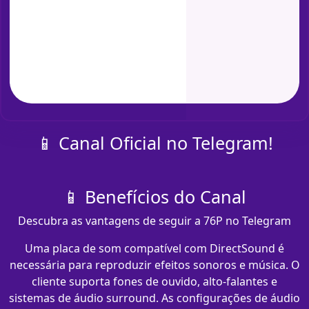
📱 Canal Oficial no Telegram!
📱 Benefícios do Canal
Descubra as vantagens de seguir a 76P no Telegram
Uma placa de som compatível com DirectSound é
necessária para reproduzir efeitos sonoros e música. O
cliente suporta fones de ouvido, alto-falantes e
sistemas de áudio surround. As configurações de áudio