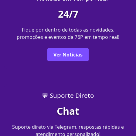
24/7
Fique por dentro de todas as novidades,
promoções e eventos da 76P em tempo real!
Ver Notícias
💬 Suporte Direto
Chat
Suporte direto via Telegram, respostas rápidas e
atendimento personalizado!