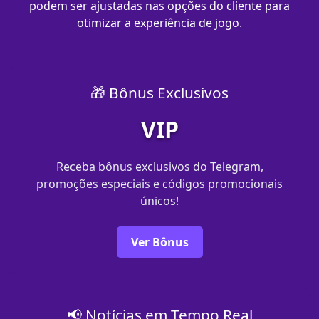
podem ser ajustadas nas opções do cliente para
otimizar a experiência de jogo.
🎁 Bônus Exclusivos
VIP
Receba bônus exclusivos do Telegram,
promoções especiais e códigos promocionais
únicos!
Ver Bônus
📢 Notícias em Tempo Real