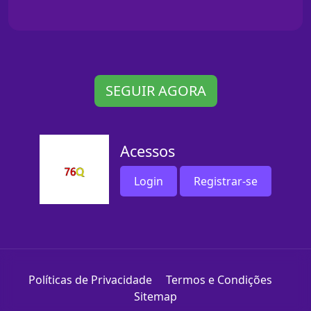
SEGUIR AGORA
Acessos
Login
Registrar-se
Políticas de Privacidade
Termos e Condições
Sitemap