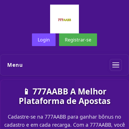
Login
Registrar-se
Menu
📱 777AABB A Melhor
Plataforma de Apostas
Cadastre-se na 777AABB para ganhar bônus no
cadastro e em cada recarga. Com a 777AABB, você