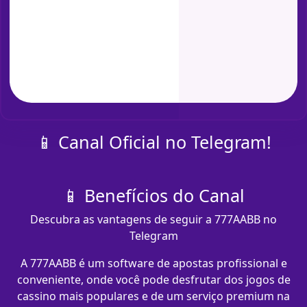
📱 Canal Oficial no Telegram!
📱 Benefícios do Canal
Descubra as vantagens de seguir a 777AABB no
Telegram
A 777AABB é um software de apostas profissional e
conveniente, onde você pode desfrutar dos jogos de
cassino mais populares e de um serviço premium na