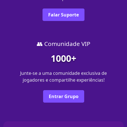
Falar Suporte
👥 Comunidade VIP
1000+
Junte-se a uma comunidade exclusiva de
jogadores e compartilhe experiências!
Entrar Grupo