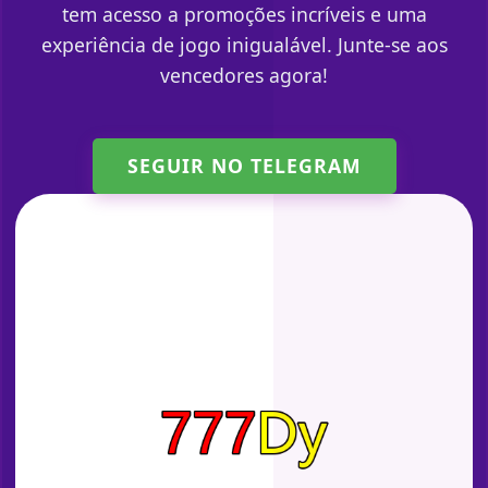
tem acesso a promoções incríveis e uma
experiência de jogo inigualável. Junte-se aos
vencedores agora!
SEGUIR NO TELEGRAM