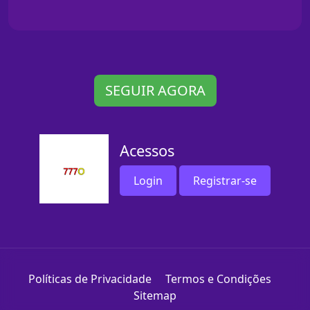
SEGUIR AGORA
Acessos
Login
Registrar-se
Políticas de Privacidade
Termos e Condições
Sitemap