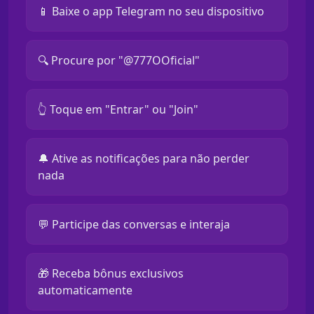
📱 Baixe o app Telegram no seu dispositivo
🔍 Procure por "@777OOficial"
👆 Toque em "Entrar" ou "Join"
🔔 Ative as notificações para não perder
nada
💬 Participe das conversas e interaja
🎁 Receba bônus exclusivos
automaticamente