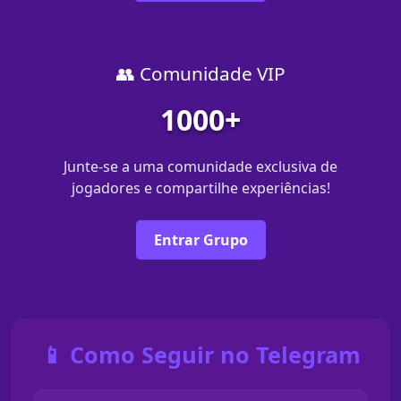
👥 Comunidade VIP
1000+
Junte-se a uma comunidade exclusiva de
jogadores e compartilhe experiências!
Entrar Grupo
📱 Como Seguir no Telegram