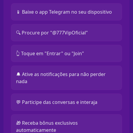
📱 Baixe o app Telegram no seu dispositivo
🔍 Procure por "@777VipOficial"
👆 Toque em "Entrar" ou "Join"
🔔 Ative as notificações para não perder
nada
💬 Participe das conversas e interaja
🎁 Receba bônus exclusivos
automaticamente