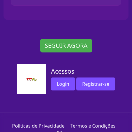
SEGUIR AGORA
Acessos
Login
Registrar-se
Políticas de Privacidade
Termos e Condições