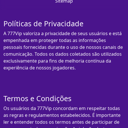
Sitemap
Políticas de Privacidade
A 777Vip valoriza a privacidade de seus usuários e está
empenhada em proteger todas as informações
pessoais fornecidas durante o uso de nossos canais de
comunicação. Todos os dados coletados são utilizados
exclusivamente para fins de melhoria contínua da
experiência de nossos jogadores.
Termos e Condições
Os usuários da 777Vip concordam em respeitar todas
as regras e regulamentos estabelecidos. É importante
ler e entender todos os termos antes de participar de