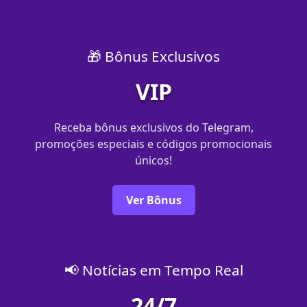
🎁 Bônus Exclusivos
VIP
Receba bônus exclusivos do Telegram,
promoções especiais e códigos promocionais
únicos!
Ver Bônus
📢 Notícias em Tempo Real
24/7