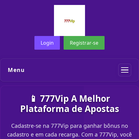
Login
Registrar-se
Menu
📱 777Vip A Melhor
Plataforma de Apostas
Cadastre-se na 777Vip para ganhar bônus no
cadastro e em cada recarga. Com a 777Vip, você