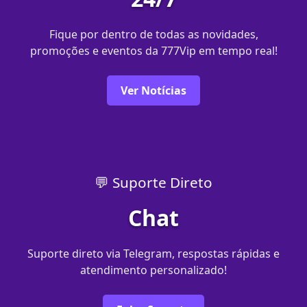
Fique por dentro de todas as novidades,
promoções e eventos da 777Vip em tempo real!
Ver Notícias
💬 Suporte Direto
Chat
Suporte direto via Telegram, respostas rápidas e
atendimento personalizado!