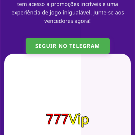
tem acesso a promoções incríveis e uma
experiência de jogo inigualável. Junte-se aos
vencedores agora!
SEGUIR NO TELEGRAM