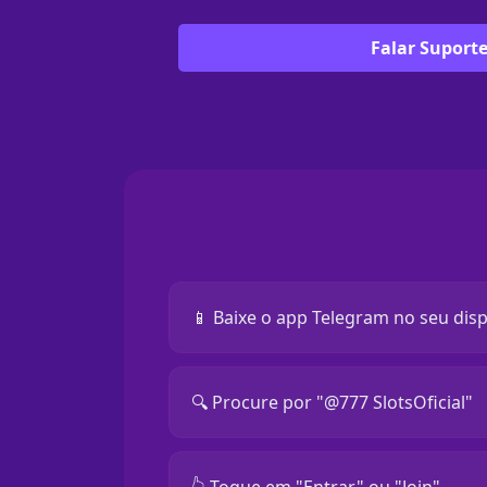
Falar Suport
📱 Baixe o app Telegram no seu disp
🔍 Procure por "@777 SlotsOficial"