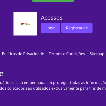
Acessos
Login
Registrar-se
Políticas de Privacidade
Termos e Condições
Sitemap
de
 usuários e está empenhada em proteger todas as informaçõ
os coletados são utilizados exclusivamente para fins de m