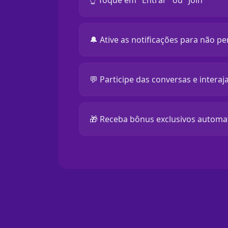
👆 Toque em "Entrar" ou "Join"
🔔 Ative as notificações para não p
💬 Participe das conversas e interaj
🎁 Receba bônus exclusivos autom