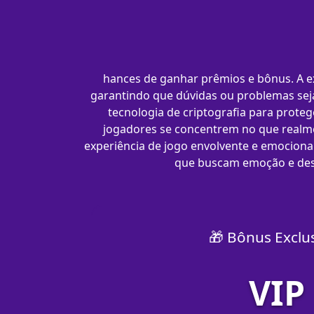
hances de ganhar prêmios e bônus. A ex
garantindo que dúvidas ou problemas sej
tecnologia de criptografia para prote
jogadores se concentrem no que realme
experiência de jogo envolvente e emocionan
que buscam emoção e desaf
🎁 Bônus Exclu
VIP