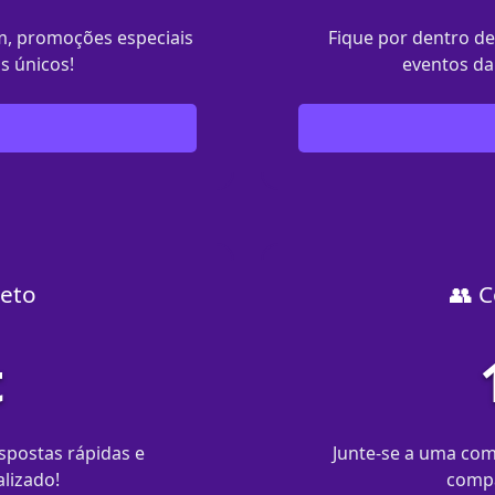
m, promoções especiais
Fique por dentro d
s únicos!
eventos da
reto
👥 
t
espostas rápidas e
Junte-se a uma com
lizado!
compa