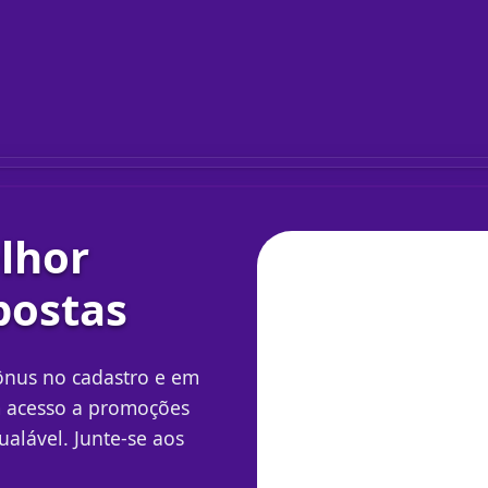
elhor
postas
ônus no cadastro e em
m acesso a promoções
ualável. Junte-se aos