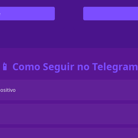
e
📱 Como Seguir no Telegram
ositivo