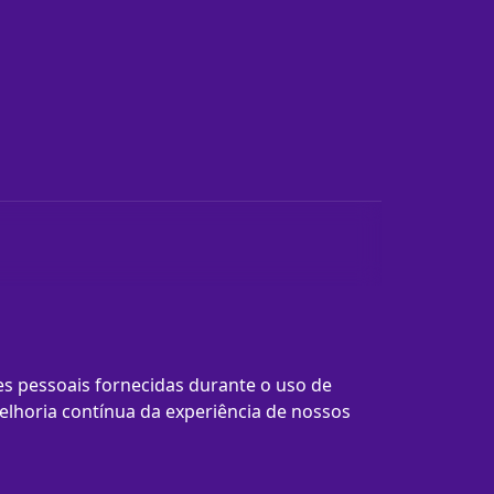
es pessoais fornecidas durante o uso de
elhoria contínua da experiência de nossos