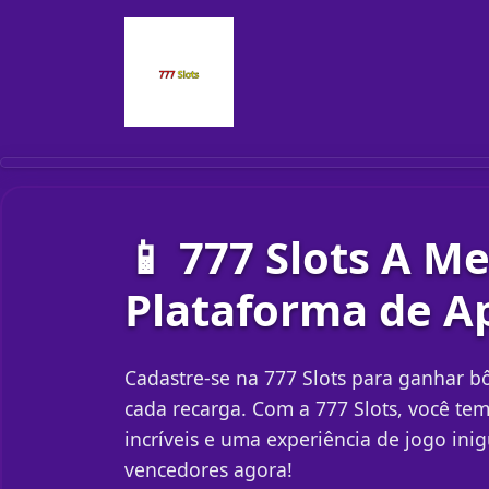
📱 777 Slots A M
Plataforma de A
Cadastre-se na 777 Slots para ganhar b
cada recarga. Com a 777 Slots, você te
incríveis e uma experiência de jogo inig
vencedores agora!