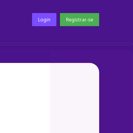
Login
Registrar-se