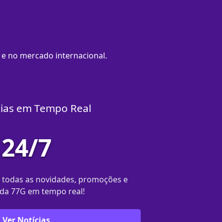
 e no mercado internacional.
cias em Tempo Real
24/7
e todas as novidades, promoções e
 da 77G em tempo real!
Ver Notícias