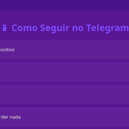
📱 Como Seguir no Telegram
ositivo
erder nada