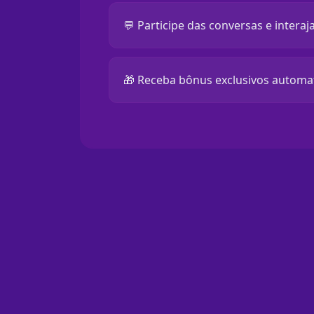
💬 Participe das conversas e interaj
🎁 Receba bônus exclusivos autom