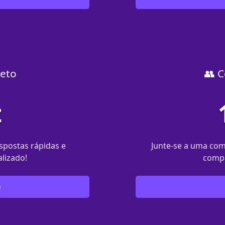
reto
👥 
t
espostas rápidas e
Junte-se a uma com
lizado!
compa
e