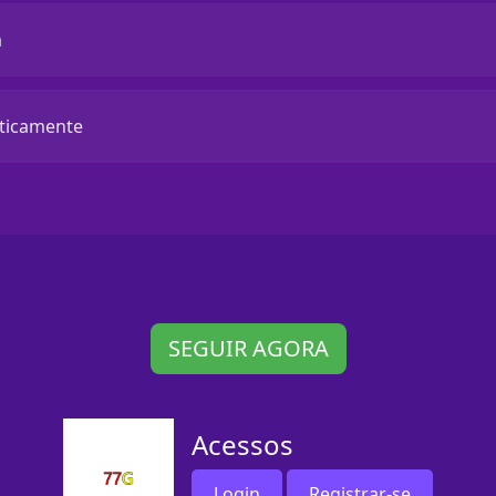
a
aticamente
SEGUIR AGORA
Acessos
Login
Registrar-se