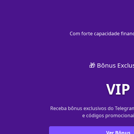
Com forte capacidade financ
🎁 Bônus Exclu
VIP
Receba bônus exclusivos do Telegra
e códigos promocionai
Ver Bônus