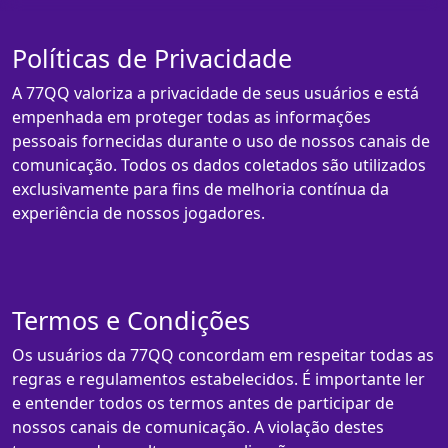
Políticas de Privacidade
A 77QQ valoriza a privacidade de seus usuários e está
empenhada em proteger todas as informações
pessoais fornecidas durante o uso de nossos canais de
comunicação. Todos os dados coletados são utilizados
exclusivamente para fins de melhoria contínua da
experiência de nossos jogadores.
Termos e Condições
Os usuários da 77QQ concordam em respeitar todas as
regras e regulamentos estabelecidos. É importante ler
e entender todos os termos antes de participar de
nossos canais de comunicação. A violação destes