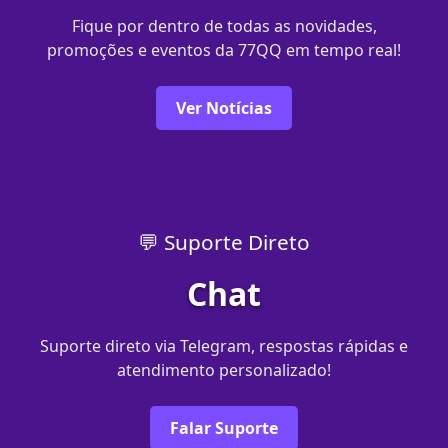
Fique por dentro de todas as novidades,
promoções e eventos da 77QQ em tempo real!
Ver Notícias
💬 Suporte Direto
Chat
Suporte direto via Telegram, respostas rápidas e
atendimento personalizado!
Falar Suporte