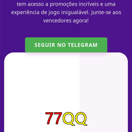
tem acesso a promoções incríveis e uma
experiência de jogo inigualável. Junte-se aos
vencedores agora!
SEGUIR NO TELEGRAM