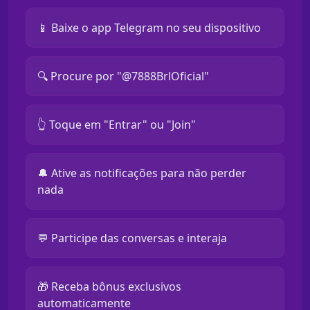
📱 Baixe o app Telegram no seu dispositivo
🔍 Procure por "@7888BrlOficial"
👆 Toque em "Entrar" ou "Join"
🔔 Ative as notificações para não perder
nada
💬 Participe das conversas e interaja
🎁 Receba bônus exclusivos
automaticamente