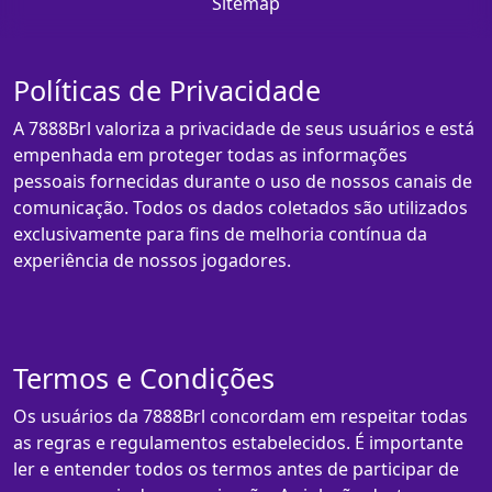
Sitemap
Políticas de Privacidade
A 7888Brl valoriza a privacidade de seus usuários e está
empenhada em proteger todas as informações
pessoais fornecidas durante o uso de nossos canais de
comunicação. Todos os dados coletados são utilizados
exclusivamente para fins de melhoria contínua da
experiência de nossos jogadores.
Termos e Condições
Os usuários da 7888Brl concordam em respeitar todas
as regras e regulamentos estabelecidos. É importante
ler e entender todos os termos antes de participar de