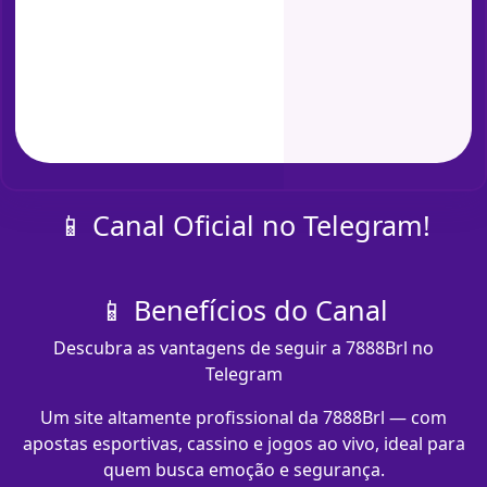
📱 Canal Oficial no Telegram!
📱 Benefícios do Canal
Descubra as vantagens de seguir a 7888Brl no
Telegram
Um site altamente profissional da 7888Brl — com
apostas esportivas, cassino e jogos ao vivo, ideal para
quem busca emoção e segurança.