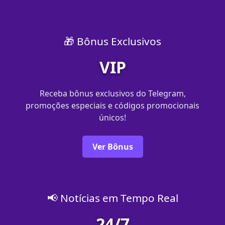
🎁 Bônus Exclusivos
VIP
Receba bônus exclusivos do Telegram,
promoções especiais e códigos promocionais
únicos!
Ver Bônus
📢 Notícias em Tempo Real
24/7