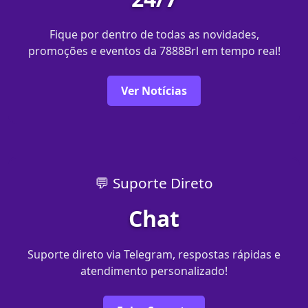
Fique por dentro de todas as novidades,
promoções e eventos da 7888Brl em tempo real!
Ver Notícias
💬 Suporte Direto
Chat
Suporte direto via Telegram, respostas rápidas e
atendimento personalizado!