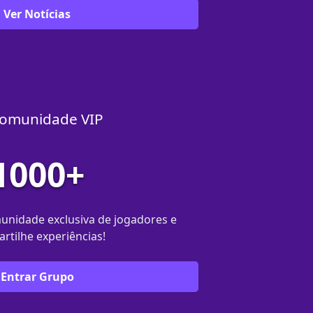
Ver Notícias
Comunidade VIP
1000+
unidade exclusiva de jogadores e
rtilhe experiências!
Entrar Grupo