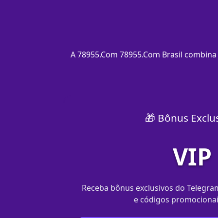
A 78955.Com 78955.Com Brasil combina j
🎁 Bônus Exclu
VIP
Receba bônus exclusivos do Telegra
e códigos promocionai