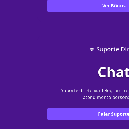
Ver Bônus
💬 Suporte Di
Cha
Suporte direto via Telegram, r
atendimento persona
Falar Suport