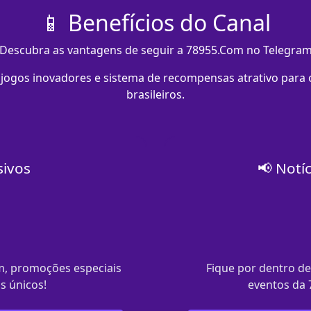
📱 Benefícios do Canal
Descubra as vantagens de seguir a 78955.Com no Telegra
ogos inovadores e sistema de recompensas atrativo para of
brasileiros.
sivos
📢 Notí
m, promoções especiais
Fique por dentro d
s únicos!
eventos da 