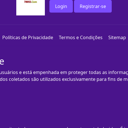
Login
Registrar-se
Políticas de Privacidade
Termos e Condições
Sitemap
de
s usuários e está empenhada em proteger todas as informaç
os coletados são utilizados exclusivamente para fins de m