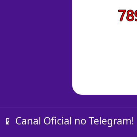
📱 Canal Oficial no Telegram!