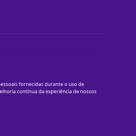
pessoais fornecidas durante o uso de
elhoria contínua da experiência de nossos