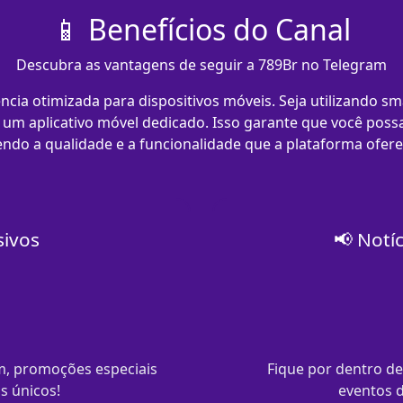
📱 Benefícios do Canal
Descubra as vantagens de seguir a 789Br no Telegram
cia otimizada para dispositivos móveis. Seja utilizando 
u um aplicativo móvel dedicado. Isso garante que você possa
endo a qualidade e a funcionalidade que a plataforma ofer
sivos
📢 Notí
m, promoções especiais
Fique por dentro d
s únicos!
eventos 