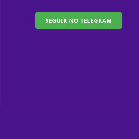
SEGUIR NO TELEGRAM