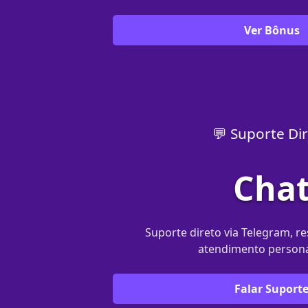
Ver Bônus
💬 Suporte Di
Cha
Suporte direto via Telegram, r
atendimento persona
Falar Suport