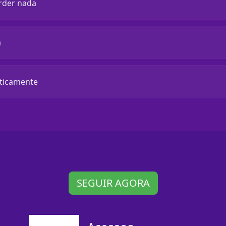
erder nada
a
aticamente
SEGUIR AGORA