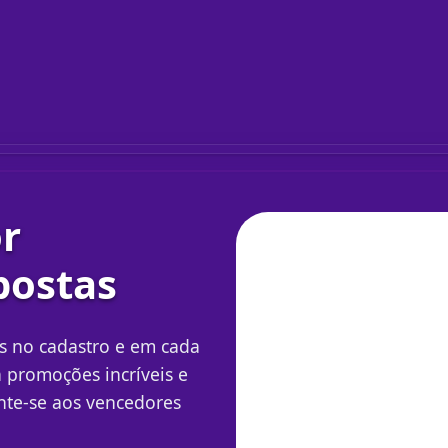
or
postas
s no cadastro e em cada
 promoções incríveis e
unte-se aos vencedores