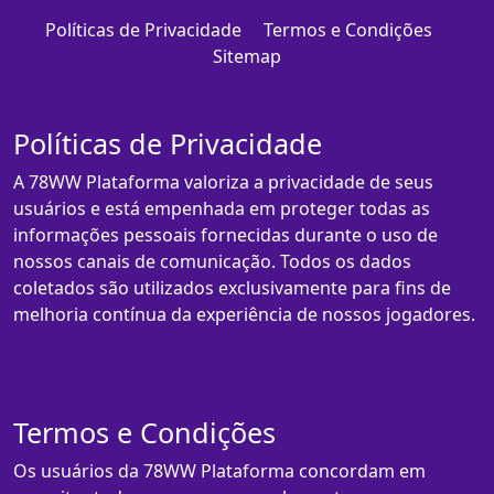
Políticas de Privacidade
Termos e Condições
Sitemap
Políticas de Privacidade
A 78WW Plataforma valoriza a privacidade de seus
usuários e está empenhada em proteger todas as
informações pessoais fornecidas durante o uso de
nossos canais de comunicação. Todos os dados
coletados são utilizados exclusivamente para fins de
melhoria contínua da experiência de nossos jogadores.
Termos e Condições
Os usuários da 78WW Plataforma concordam em