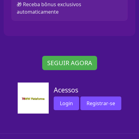
🎁 Receba bônus exclusivos
automaticamente
SEGUIR AGORA
Acessos
Login
Registrar-se