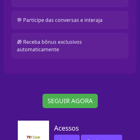
💬 Participe das conversas e interaja
🎁 Receba bônus exclusivos
automaticamente
SEGUIR AGORA
Acessos