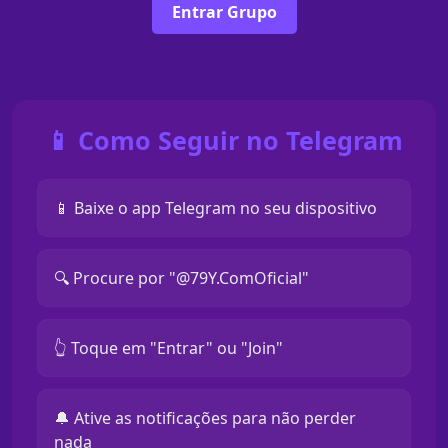
Entrar Grupo
📱 Como Seguir no Telegram
📱 Baixe o app Telegram no seu dispositivo
🔍 Procure por "@79Y.ComOficial"
👆 Toque em "Entrar" ou "Join"
🔔 Ative as notificações para não perder
nada