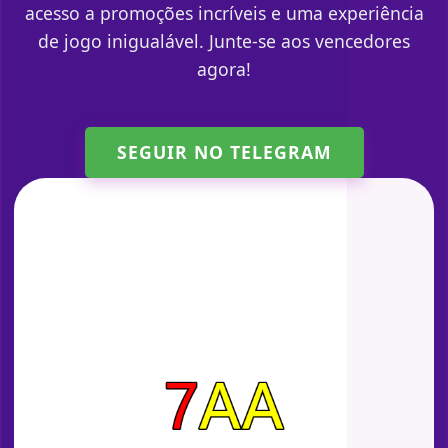
acesso a promoções incríveis e uma experiência
de jogo inigualável. Junte-se aos vencedores
agora!
SEGUIR NO TELEGRAM