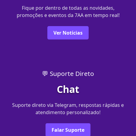
Fique por dentro de todas as novidades,
promoções e eventos da 7AA em tempo real!
Ver Notícias
💬 Suporte Direto
Chat
Suporte direto via Telegram, respostas rápidas e
atendimento personalizado!
Falar Suporte