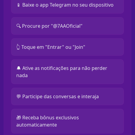
📱 Baixe o app Telegram no seu dispositivo
🔍 Procure por "@7AAOficial"
👆 Toque em "Entrar" ou "Join"
🔔 Ative as notificações para não perder
nada
💬 Participe das conversas e interaja
🎁 Receba bônus exclusivos
automaticamente