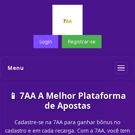
Login
Registrar-se
Menu
📱 7AA A Melhor Plataforma
de Apostas
Cadastre-se na 7AA para ganhar bônus no
cadastro e em cada recarga. Com a 7AA, você tem