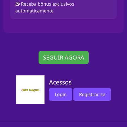
🎁 Receba bônus exclusivos
automaticamente
SEGUIR AGORA
Acessos
Login
Registrar-se