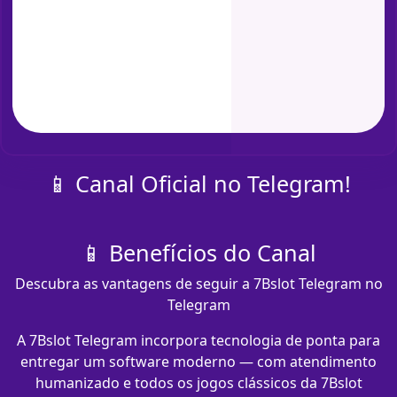
📱 Canal Oficial no Telegram!
📱 Benefícios do Canal
Descubra as vantagens de seguir a 7Bslot Telegram no
Telegram
A 7Bslot Telegram incorpora tecnologia de ponta para
entregar um software moderno — com atendimento
humanizado e todos os jogos clássicos da 7Bslot