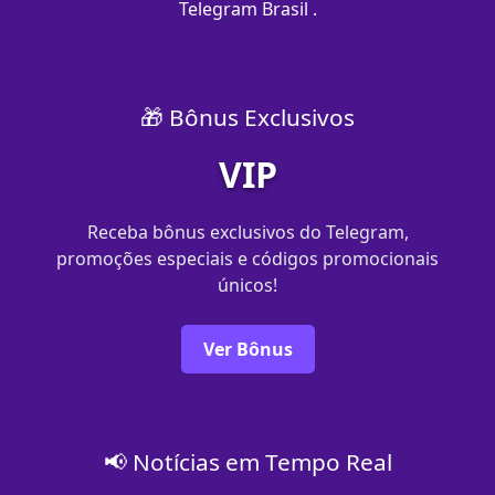
Telegram Brasil .
🎁 Bônus Exclusivos
VIP
Receba bônus exclusivos do Telegram,
promoções especiais e códigos promocionais
únicos!
Ver Bônus
📢 Notícias em Tempo Real