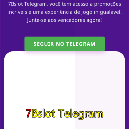
7Bslot Telegram, você tem acesso a promoções
incríveis e uma experiência de jogo inigualável.
Junte-se aos vencedores agora!
SEGUIR NO TELEGRAM