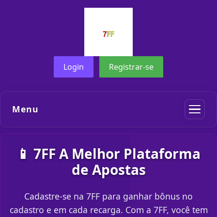
Login
Registrar-se
Menu
📱 7FF A Melhor Plataforma
de Apostas
Cadastre-se na 7FF para ganhar bônus no
cadastro e em cada recarga. Com a 7FF, você tem