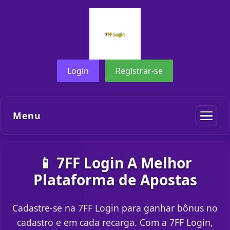
Login
Registrar-se
Menu
📱 7FF Login A Melhor
Plataforma de Apostas
Cadastre-se na 7FF Login para ganhar bônus no
cadastro e em cada recarga. Com a 7FF Login,