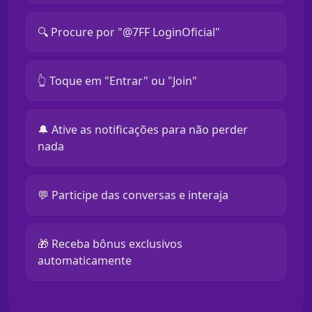
🔍 Procure por "@7FF LoginOficial"
👆 Toque em "Entrar" ou "Join"
🔔 Ative as notificações para não perder
nada
💬 Participe das conversas e interaja
🎁 Receba bônus exclusivos
automaticamente