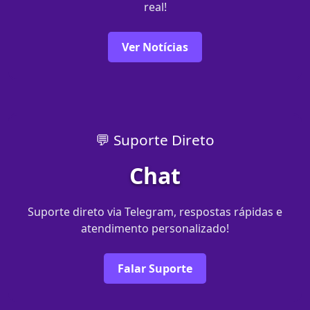
real!
Ver Notícias
💬 Suporte Direto
Chat
Suporte direto via Telegram, respostas rápidas e
atendimento personalizado!
Falar Suporte