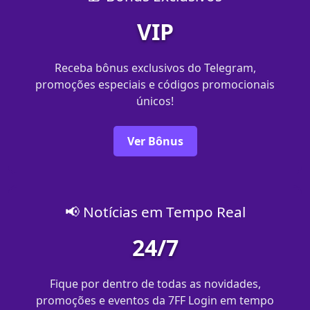
VIP
Receba bônus exclusivos do Telegram,
promoções especiais e códigos promocionais
únicos!
Ver Bônus
📢 Notícias em Tempo Real
24/7
Fique por dentro de todas as novidades,
promoções e eventos da 7FF Login em tempo