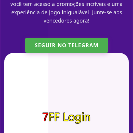
você tem acesso a promoções incríveis e uma
experiência de jogo inigualável. Junte-se aos
vencedores agora!
SEGUIR NO TELEGRAM