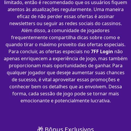
limitado, então é recomendado que os usuários fiquem
atentos às atualizações regularmente. Uma maneira
eficaz de não perder essas ofertas é assinar
newsletters ou seguir as redes sociais do cassinos.
Além disso, a comunidade de jogadores
frequentemente compartilha dicas sobre como e
quando tirar o máximo proveito das ofertas especiais.
Para concluir, as ofertas especiais no
7FF Login
não
apenas enriquecem a experiência de jogo, mas também
proporcionam mais oportunidades de ganhar. Para
qualquer jogador que deseje aumentar suas chances
de sucesso, é vital aproveitar essas promoções e
conhecer bem os detalhes que as envolvem. Dessa
forma, cada sessão de jogo pode se tornar mais
emocionante e potencialmente lucrativa.
🎁 Bônus Exclusivos