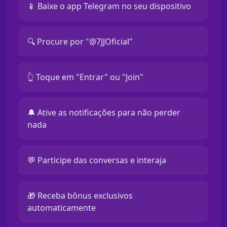
📱 Baixe o app Telegram no seu dispositivo
🔍 Procure por "@7JJOficial"
👆 Toque em "Entrar" ou "Join"
🔔 Ative as notificações para não perder
nada
💬 Participe das conversas e interaja
🎁 Receba bônus exclusivos
automaticamente