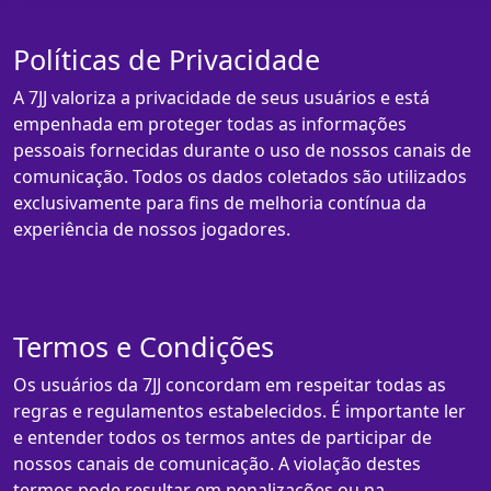
Políticas de Privacidade
A 7JJ valoriza a privacidade de seus usuários e está
empenhada em proteger todas as informações
pessoais fornecidas durante o uso de nossos canais de
comunicação. Todos os dados coletados são utilizados
exclusivamente para fins de melhoria contínua da
experiência de nossos jogadores.
Termos e Condições
Os usuários da 7JJ concordam em respeitar todas as
regras e regulamentos estabelecidos. É importante ler
e entender todos os termos antes de participar de
nossos canais de comunicação. A violação destes
termos pode resultar em penalizações ou na