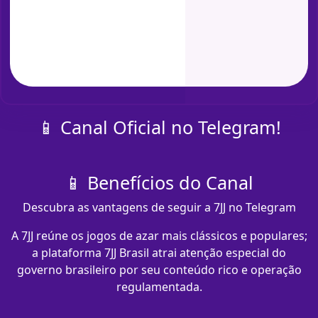
📱 Canal Oficial no Telegram!
📱 Benefícios do Canal
Descubra as vantagens de seguir a 7JJ no Telegram
A 7JJ reúne os jogos de azar mais clássicos e populares;
a plataforma 7JJ Brasil atrai atenção especial do
governo brasileiro por seu conteúdo rico e operação
regulamentada.