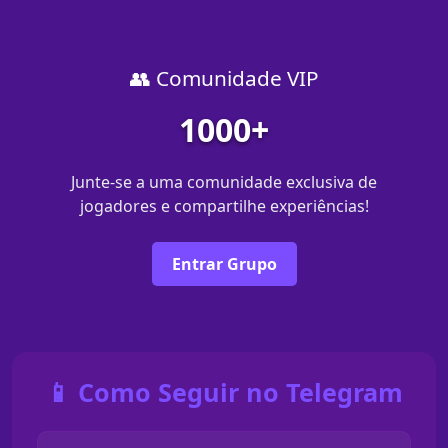
👥 Comunidade VIP
1000+
Junte-se a uma comunidade exclusiva de
jogadores e compartilhe experiências!
Entrar Grupo
📱 Como Seguir no Telegram